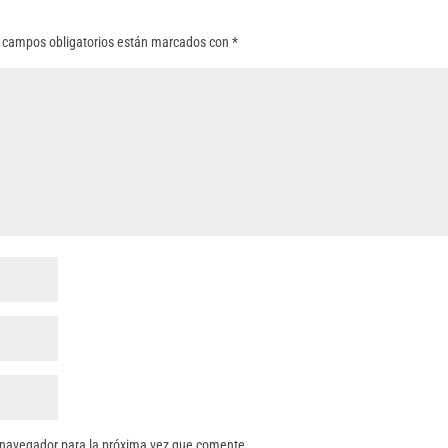
 campos obligatorios están marcados con
*
 navegador para la próxima vez que comente.