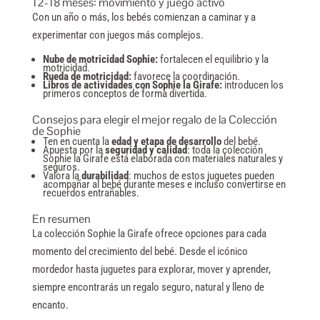
12-18 meses: movimiento y juego activo
Con un año o más, los bebés comienzan a caminar y a
experimentar con juegos más complejos.
Nube de motricidad Sophie:
fortalecen el equilibrio y la
motricidad.
Rueda de motricidad:
favorece la coordinación.
Libros de actividades con Sophie la Girafe:
introducen los
primeros conceptos de forma divertida.
Consejos para elegir el mejor regalo de la Colección
de Sophie
Ten en cuenta la
edad y etapa de desarrollo
del bebé.
Apuesta por la
seguridad y calidad
: toda la colección
Sophie la Girafe está elaborada con materiales naturales y
seguros.
Valora la
durabilidad
: muchos de estos juguetes pueden
acompañar al bebé durante meses e incluso convertirse en
recuerdos entrañables.
En resumen
La colección
Sophie la Girafe
ofrece opciones para cada
momento del crecimiento del bebé. Desde el icónico
mordedor hasta juguetes para explorar, mover y aprender,
siempre encontrarás un regalo seguro, natural y lleno de
encanto.