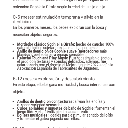
colección Sophie la Girafe según la edad de tu hijo o hija.
0-6 meses: estimulación temprana y alivio en la
dentición
En los primeros meses, los bebés exploran con la boca y
necesitan objetos seguros.
Mordedor clásico
Sophie la Girafe
:
hecho de caucho 100%
natural, fácil de sujetar con las manitas pequeñas.
Anillo de dentición de Sophie suave (mordedores más
blandos):
perfecta para encías sensibles.
Peluche Touch and Play Music Plush
:
estimulan el tacto y
el oído con texturas y sonidos delicados, además, fue
galardonado con el premio al Mejor Juguete 2022 según la
Asociación Española de Fabricantes de Juguetes
.
6-12 meses: exploración y descubrimiento
En esta etapa, el bebé gana motricidad y busca interactuar con
objetos.
Anillos de dentición con texturas:
alivian las encías y
ofrecen variedad sensorial.
Cubos apilables y juguetes de baño de Sophie:
fomentan el
juego libre y el aprendizaje de causa-efecto.
Bolitas musicales:
ideales para estimular sentido del oído
y fomentar el gateo jugando con ellas.