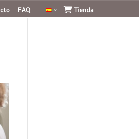
cto
FAQ
Tienda