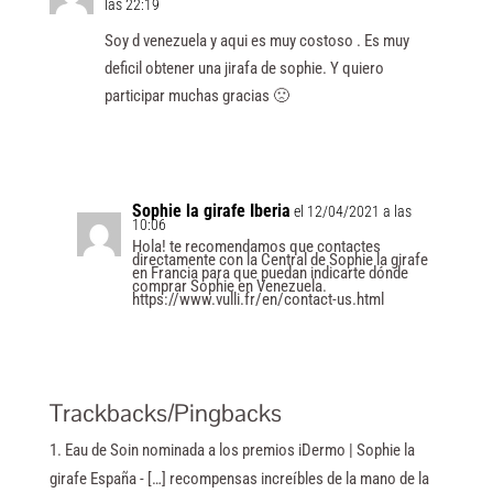
las 22:19
Soy d venezuela y aqui es muy costoso . Es muy
deficil obtener una jirafa de sophie. Y quiero
participar muchas gracias 🙁
Responder
Sophie la girafe Iberia
el 12/04/2021 a las
10:06
Hola! te recomendamos que contactes
directamente con la Central de Sophie la girafe
en Francia para que puedan indicarte dónde
comprar Sophie en Venezuela.
https://www.vulli.fr/en/contact-us.html
Responder
Trackbacks/Pingbacks
Eau de Soin nominada a los premios iDermo | Sophie la
girafe España
- […] recompensas increíbles de la mano de la