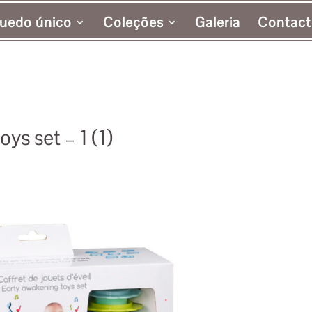
uedo único
Coleções
Galeria
Contact
ys set – 1 (1)