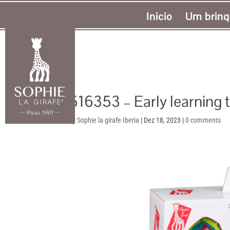
Inicio
Um brinq
516353 – Early learning to
by
Sophie la girafe Iberia
|
Dez 18, 2023
|
0 comments